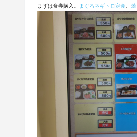
まずは食券購入。
まぐろネギトロ定食
、
焼