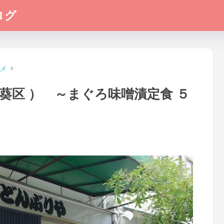
ログ
メ
葵区 ） ～まぐろ味噌漬定食 ５