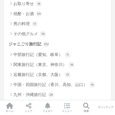
お取り寄せ
18
焼酎・お酒
39
男の料理
17
その他グルメ
76
ジャニごり旅行記
102
中部旅行記（愛知、岐阜）
11
関東旅行記（東京、神奈川）
16
近畿旅行記（京都、大阪）
13
中国・四国旅行記（香川、高知、山口）
14
九州・沖縄旅行記
28
海外旅行記
6
サイトマップ
ホーム
シェア
フォロー
メニュー
検索
観戦記（競馬、格闘技）
14