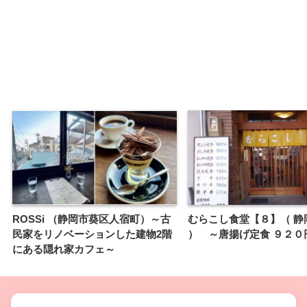
ROSSi （静岡市葵区人宿町）～古
むらこし食堂【８】（ 静
民家をリノベーションした建物2階
） ～唐揚げ定食 ９２０
にある隠れ家カフェ～