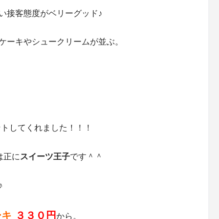
い接客態度がベリーグッド♪
ケーキやシュークリームが並ぶ。
ントしてくれました！！！
は正に
スイーツ王子
です＾＾
♪
ーキ
３３０円
から。