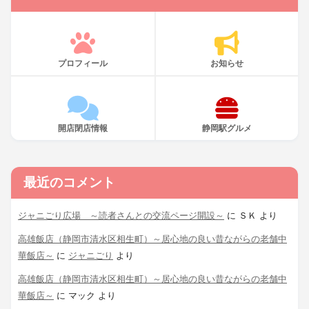
プロフィール
お知らせ
開店閉店情報
静岡駅グルメ
最近のコメント
ジャニごり広場 ～読者さんとの交流ページ開設～
に
ＳＫ
より
高雄飯店（静岡市清水区相生町）～居心地の良い昔ながらの老舗中
華飯店～
に
ジャニごり
より
高雄飯店（静岡市清水区相生町）～居心地の良い昔ながらの老舗中
華飯店～
に
マック
より