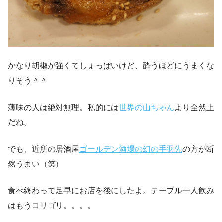
かなり胡椒が強くてしょっぱいけど、酔うほどにうまくな
りそう＾＾
薄味の人は絶対無理。私的には
世界の山ちゃん
より全然上
だね。
でも、近所の居酒屋
ゴールデン酒場の幻の手羽先
の方が断
然うまい（笑）
食べ終わって足早にお店を後にしたよ。テーブル一人飲み
はもうコリゴリ。。。。