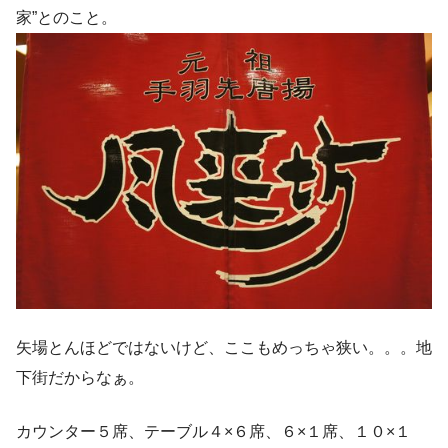
家”とのこと。
矢場とんほどではないけど、ここもめっちゃ狭い。。。地
下街だからなぁ。
カウンター５席、テーブル４×６席、６×１席、１０×１