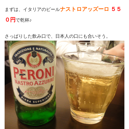
ナストロアッズーロ
５５
まずは、イタリアのビール
０円
で乾杯♪
さっぱりした飲み口で、日本人の口にも合いそう。