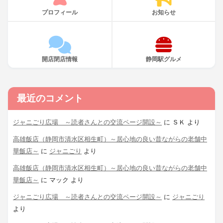
プロフィール
お知らせ
開店閉店情報
静岡駅グルメ
最近のコメント
ジャニごり広場 ～読者さんとの交流ページ開設～
に
ＳＫ
より
高雄飯店（静岡市清水区相生町）～居心地の良い昔ながらの老舗中
華飯店～
に
ジャニごり
より
高雄飯店（静岡市清水区相生町）～居心地の良い昔ながらの老舗中
華飯店～
に
マック
より
ジャニごり広場 ～読者さんとの交流ページ開設～
に
ジャニごり
より