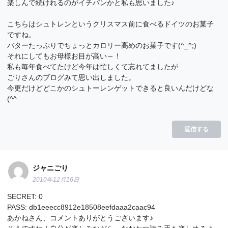
楽しんで続けれるのがイチバンかと私も思いました♪
こちらはシュトレンというクリスマス前に食べるドイツのお菓子
ですね。
バターたっぷりでちょっとカロリー高めのお菓子です(^_^;)
それにしてもお母様お目が高い～！
私も毎年食べてたけど今年は忙しくて忘れてましたが
ごりさんのブログみて思い出しました。
今更だけどどこかのシュトーレンゲットできると良いんだけどな
(^^ゞ
返信する
ジャニごり
2010年12月16日
SECRET: 0
PASS: db1eeecc8912e18508eefdaaa2caac94
あかねさん、コメントありがとうございます♪