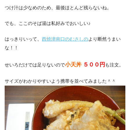
つけ汁は少なめのため、最後ほとんど残らないね。
でも、ここのそば湯は私好みでおいしい♪
はっきりいって、
西焼津南口のむさしの
より断然うまい
な！！
小天丼
５００円
せいろだけでは足りないので
も注文。
サイズがわかりやすいよう携帯を並べてみました＾＾