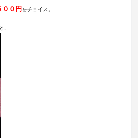
５００円
をチョイス。
と。