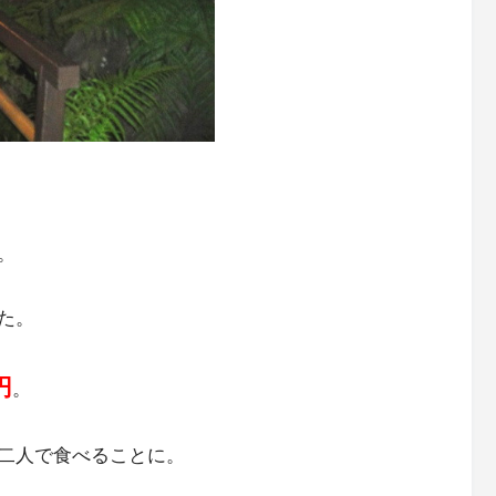
。
た。
円
。
二人で食べることに。