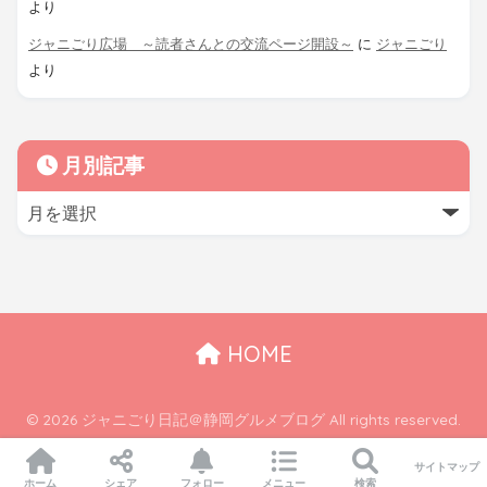
より
ジャニごり広場 ～読者さんとの交流ページ開設～
に
ジャニごり
より
月別記事
HOME
© 2026 ジャニごり日記＠静岡グルメブログ All rights reserved.
サイトマップ
ホーム
シェア
フォロー
メニュー
検索