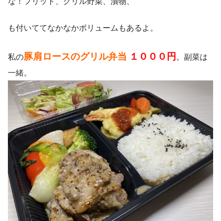
な！フリット、グリル野菜、漬物、
も付いててなかなかボリュームもあるよ。
豚肩ロースのグリル弁当
１０００円
私の
。副菜は
一緒。