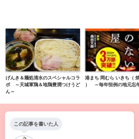
げんき＆麺処清水のスペシャルコラ
港まち 岡むら いきち（ 
ボ ～天城軍鶏＆地鶏豊潤つけうど
） ～毎年恒例の地元忘
ん～
この記事を書いた人