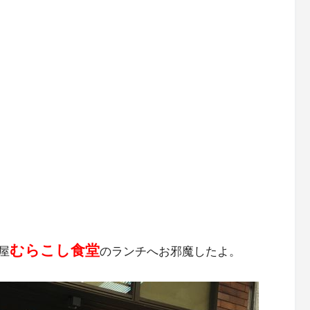
むらこし食堂
屋
のランチへお邪魔したよ。