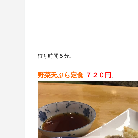
待ち時間８分。
野菜天ぷら定食
７２０円
。