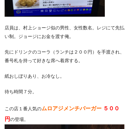
店員は、村上ショージ似の男性、女性数名。レジにて先払
い制。ジョージにお金を渡す俺。
先にドリンクのコーラ（ランチは２００円）を手渡され、
番号札を持って好きな席へ着席する。
紙おしぼりあり、お冷なし。
待ち時間７分。
ムロアジメンチバーガー
５００
この店１番人気の
円
の登場。