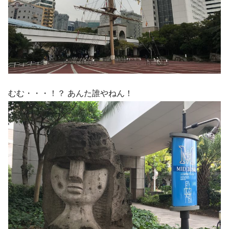
むむ・・・！？ あんた誰やねん！