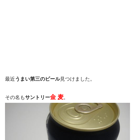
最近
うまい第三のビール
見つけました。
金 麦
その名も
サントリー
。