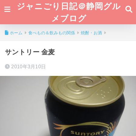
ジャニごり日記＠静岡グル
メブログ
ホーム
食べもの＆飲みもの関係
焼酎・お酒
サントリー 金麦
2010年3月10日