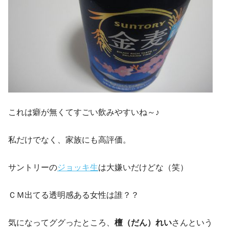
これは癖が無くてすごい飲みやすいね～♪
私だけでなく、家族にも高評価。
サントリーの
ジョッキ生
は大嫌いだけどな（笑）
ＣＭ出てる透明感ある女性は誰？？
気になってググったところ、
檀（だん）れい
さんという