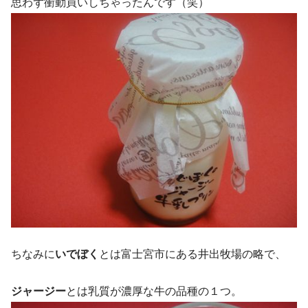
思わず衝動買いしちゃったんです（笑）
ちなみに
いでぼく
とは富士宮市にある井出牧場の略で、
ジャージー
とは乳質が濃厚な牛の品種の１つ。