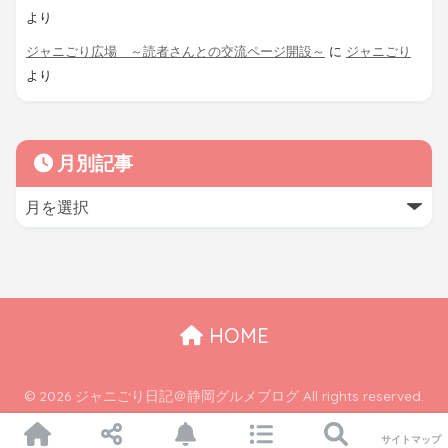
より
ジャニごり広場 ～読者さんとの交流ページ開設～
に
ジャニごり
より
月別記事
HOME
© 2026 ジャニごり日記＠静岡グルメブログ All rights reserved.
サイトマップ