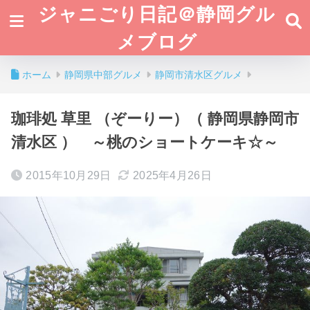
ジャニごり日記＠静岡グル
メブログ
ホーム
静岡県中部グルメ
静岡市清水区グルメ
珈琲処 草里 （ぞーりー）（ 静岡県静岡市
清水区 ） ～桃のショートケーキ☆～
2015年10月29日
2025年4月26日