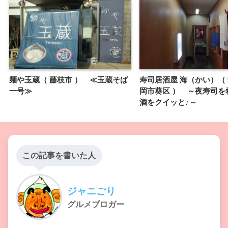
麺や玉蔵（ 藤枝市 ） ≪玉蔵そば
寿司居酒屋 海（かい）（
一号≫
岡市葵区 ） ～夜寿司を
酒をクイッと♪～
この記事を書いた人
ジャニごり
グルメブロガー