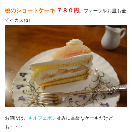
桃のショートケーキ
７８０円
。フォークやお皿も全
てイカスね♪
お値段は、
キルフェボン
並みに高級なケーキだけど
も・・・・