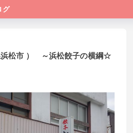
ログ
県浜松市 ） ～浜松餃子の横綱☆