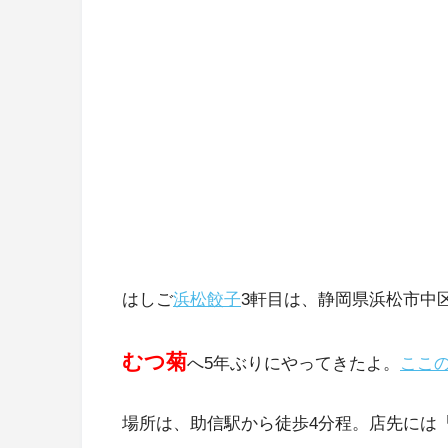
はしご
浜松餃子
3軒目は、静岡県浜松市中
むつ菊
へ5年ぶりにやってきたよ。
ここ
場所は、助信駅から徒歩4分程。店先には