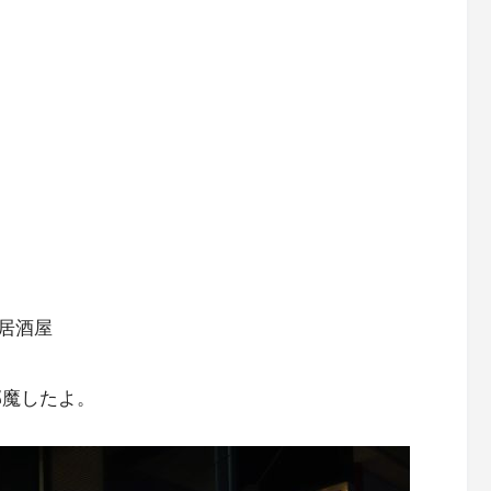
居酒屋
邪魔したよ。