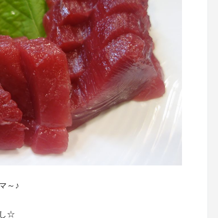
マ～♪
し☆