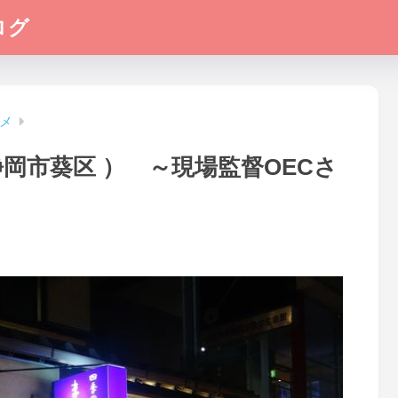
ログ
メ
静岡市葵区 ） ～現場監督OECさ