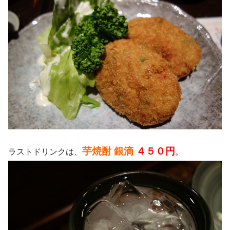
芋焼酎 銀滴
４５０円
ラストドリンクは、
。