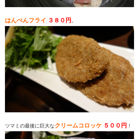
はんぺんフライ
３８０円
。
クリームコロッケ
５００円
ツマミの最後に巨大な
！