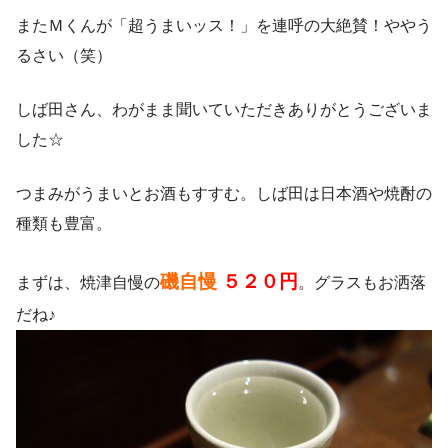
またＭくんが「超うまいッス！」を連呼の大絶賛！ややう
るさい（笑）
しば田さん、わがまま聞いていただきありがとうございま
した☆
つまみがうまいとお酒もすすむ。しば田は日本酒や焼酎の
種類も豊富。
磯自慢
５２０円
まずは、焼津自慢の
。グラスもお洒落
だね♪