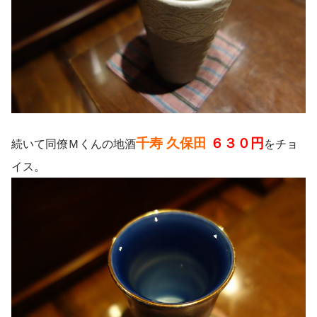
千寿 久保田
６３０円
続いて同僚Ｍくんの地酒
をチョ
イス。