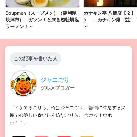
Soupmen（スープメン）（静岡県
カナキン亭 八楠店【２】
焼津市）～ガツン！と来る超牡蠣塩
） ～カナキン麺（並） 
ラーメン！～
～
この記事を書いた人
ジャニごり
グルメブロガー
『イケてるごりら、俺はジャニごり。 静岡に生息する温
厚で心優しい食いしん坊なごりら。 ウホッ！ウホ
ッ！！』