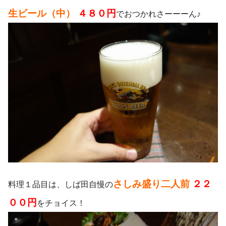
生ビール（中）
４８０円
でおつかれさーーーん♪
さしみ盛り二人前
２２
料理１品目は、しば田自慢の
００円
をチョイス！