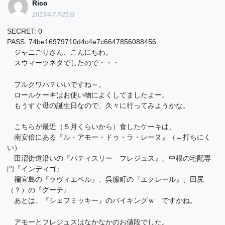
Rico
2013年7月25日
SECRET: 0
PASS: 74be16979710d4c4e7c6647856088456
ジャニごりさん、こんにちわ。
スウィーツネタでしたので・・・
プルクワパ？いいですね～。
ロールケーキはお使い物によくしてましたよー。
もうすぐ母の誕生日なので、久々に行ってみようかな。
こちらが最近（５月くらいから）食したケーキは、
南安倍にある『ル・アモー・ドゥ・ラ・レーヌ』（←打ちにく
い）
田沼街道沿いの『パティスリー フレジュス』、中根の宅配専
門『インディゴ』
禰宜島の『ラヴィエベル』、呉服町の『エクレール』、田尻
（？）の『グーテ』
あとは、『シェフミッキー』のバイキングｗ ですかね。
アモーとフレジュスはなかなかのお値段でした。