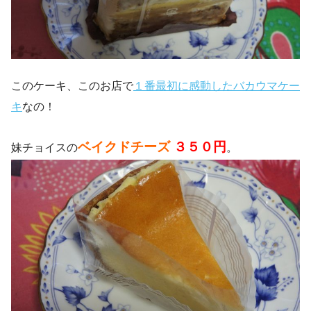
このケーキ、このお店で
１番最初に感動したバカウマケー
キ
なの！
ベイクドチーズ
３５０円
妹チョイスの
。