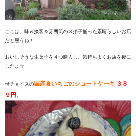
ここは、味＆接客＆雰囲気の３拍子揃った素晴らしいお店
だと思うね！
おいしそうな生菓子を４つ購入し、気持ちよくお店を後に
したよ☆
国産夏いちごのショートケーキ
３８
母チョイスの
９円
。