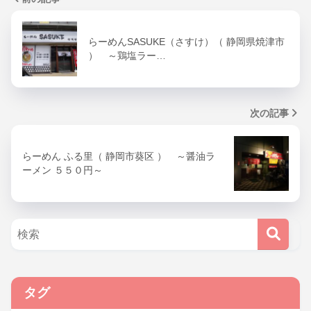
らーめんSASUKE（さすけ）（ 静岡県焼津市
） ～鶏塩ラー…
次の記事
らーめん ふる里（ 静岡市葵区 ） ～醤油ラ
ーメン ５５０円～
タグ