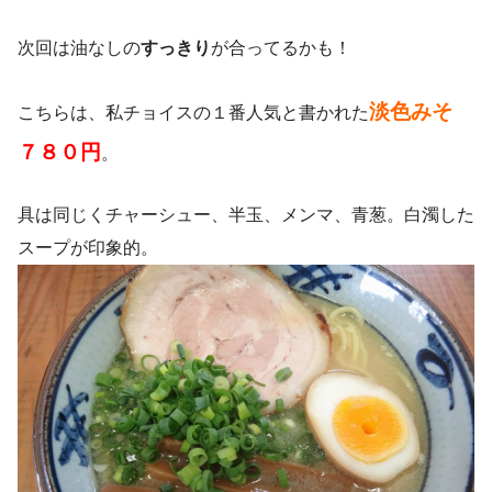
次回は油なしの
すっきり
が合ってるかも！
淡色みそ
こちらは、私チョイスの１番人気と書かれた
７８０円
。
具は同じくチャーシュー、半玉、メンマ、青葱。白濁した
スープが印象的。