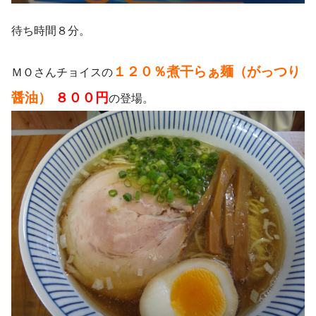
待ち時間８分。
１２０％煮干らぁ麺（がっつり
ＭＯさんチョイスの
醤油）
８００円
の登場。