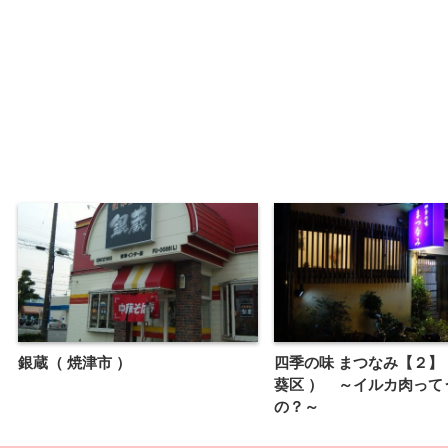
銀蔵（ 焼津市 ）
四季の味 まつなみ【２】
葵区 ） ～イルカ肉って
の？～