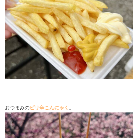
おつまみの
ピリ辛こんにゃく
。