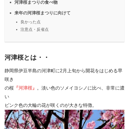
河津桜まつりの食べ物
来年の河津桜まつりに向けて
良かった点
注意点・反省点
河津桜とは・・
静岡県伊豆半島の河津町に2月上旬から開花をはじめる早
咲き
の桜
『河津桜』
。淡い色のソメイヨシノに比べ、非常に濃
い
ピンク色の大輪の花が咲くのが大きな特徴。