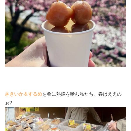
さきいか＆するめ
を肴に熱燗を嗜む私たち。春はええの
ぉ?