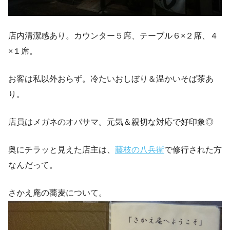
店内清潔感あり。カウンター５席、テーブル６×２席、４
×１席。
お客は私以外おらず。冷たいおしぼり＆温かいそば茶あ
り。
店員はメガネのオバサマ。元気＆親切な対応で好印象◎
奥にチラッと見えた店主は、
藤枝の八兵衛
で修行された方
なんだって。
さかえ庵の蕎麦について。