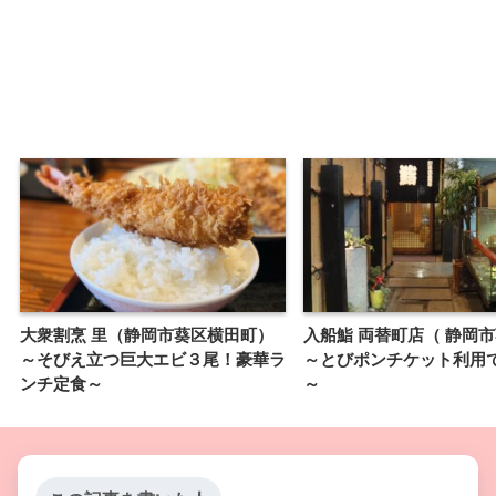
大衆割烹 里（静岡市葵区横田町）
入船鮨 両替町店（ 静岡
～そびえ立つ巨大エビ３尾！豪華ラ
～とびポンチケット利用
ンチ定食～
～