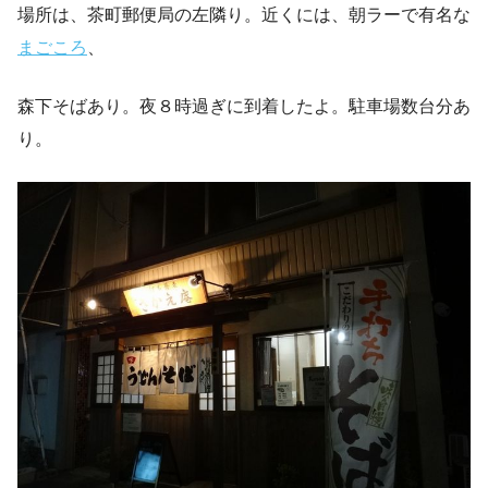
場所は、茶町郵便局の左隣り。近くには、朝ラーで有名な
まごころ
、
森下そばあり。夜８時過ぎに到着したよ。駐車場数台分あ
り。