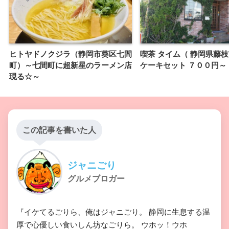
ヒトヤドノクジラ（静岡市葵区七間
喫茶 タイム（ 静岡県藤枝
町）～七間町に超新星のラーメン店
ケーキセット ７００円～
現る☆～
この記事を書いた人
ジャニごり
グルメブロガー
『イケてるごりら、俺はジャニごり。 静岡に生息する温
厚で心優しい食いしん坊なごりら。 ウホッ！ウホ