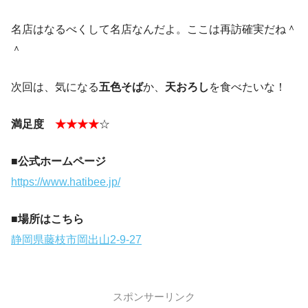
名店はなるべくして名店なんだよ。ここは再訪確実だね＾
＾
次回は、気になる
五色そば
か、
天おろし
を食べたいな！
満足度
★★★★
☆
■公式ホームページ
https://www.hatibee.jp/
■場所はこちら
静岡県藤枝市岡出山2-9-27
スポンサーリンク