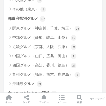
6
その他（東京）
2
都道府県別グルメ
157
関東グルメ（神奈川、千葉、埼玉）
28
中部グルメ（愛知、岐阜、山梨）
35
近畿グルメ（京都、大阪、兵庫）
31
中国グルメ（山口、広島、岡山）
9
四国グルメ（高知、香川、徳島）
27
九州グルメ（福岡、熊本、鹿児島）
6
沖縄県グルメ
21
食べもの＆飲みもの関係
177
サイトマップ
静岡グルメイベント参加
ホーム
シェア
フォロー
メニュー
検索
27