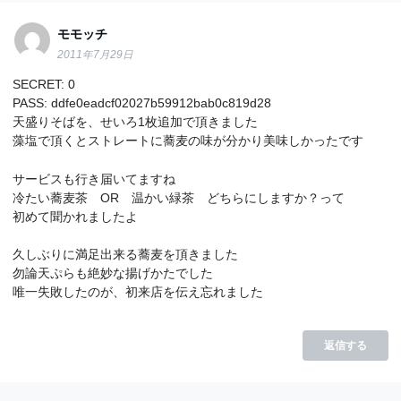
モモッチ
2011年7月29日
SECRET: 0
PASS: ddfe0eadcf02027b59912bab0c819d28
天盛りそばを、せいろ1枚追加で頂きました
藻塩で頂くとストレートに蕎麦の味が分かり美味しかったです
サービスも行き届いてますね
冷たい蕎麦茶 OR 温かい緑茶 どちらにしますか？って
初めて聞かれましたよ
久しぶりに満足出来る蕎麦を頂きました
勿論天ぷらも絶妙な揚げかたでした
唯一失敗したのが、初来店を伝え忘れました
返信する