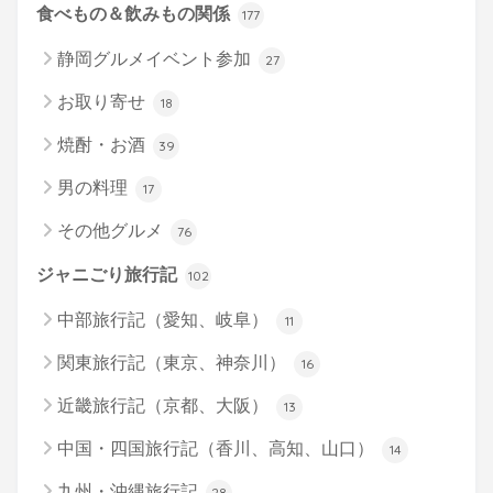
食べもの＆飲みもの関係
177
静岡グルメイベント参加
27
お取り寄せ
18
焼酎・お酒
39
男の料理
17
その他グルメ
76
ジャニごり旅行記
102
中部旅行記（愛知、岐阜）
11
関東旅行記（東京、神奈川）
16
近畿旅行記（京都、大阪）
13
中国・四国旅行記（香川、高知、山口）
14
九州・沖縄旅行記
28