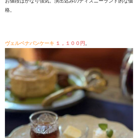
お値段はかなり強気。演出込みのディズニーランド的な価
格。
ヴェルベナパンケーキ
１，１００円
。