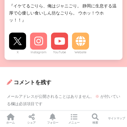
『イケてるごりら、俺はジャニごり。 静岡に生息する温
厚で心優しい食いしん坊なごりら。 ウホッ！ウホ
ッ！！』
X
Instagram
YouTube
Website
コメントを残す
メールアドレスが公開されることはありません。
※
が付いてい
る欄は必須項目です
コメント
※
サイトマップ
ホーム
シェア
フォロー
メニュー
検索