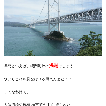
渦潮
鳴門といえば、鳴門海峡の
でしょう！！！
やはりこれを見なけりゃ帰れんよね＾＾
ってなわけで、
大鳴門橋の橋桁内(車道の下)に造られた