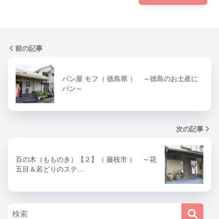
前の記事
パン屋 モフ（ 徳島県 ） ～徳島のお土産に
パン～
次の記事
百の木（もものき）【２】（ 藤枝市 ） ～花
五目＆若どりのステ…