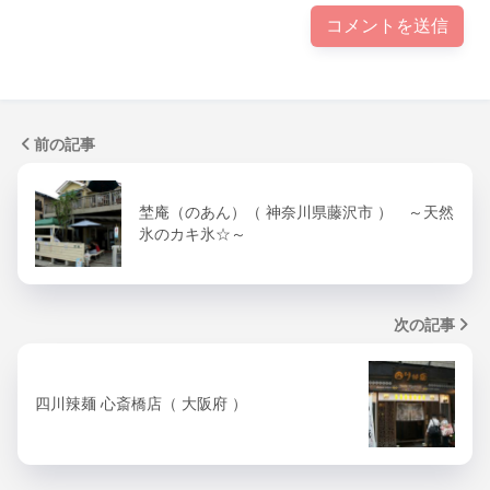
前の記事
埜庵（のあん）（ 神奈川県藤沢市 ） ～天然
氷のカキ氷☆～
次の記事
四川辣麺 心斎橋店（ 大阪府 ）