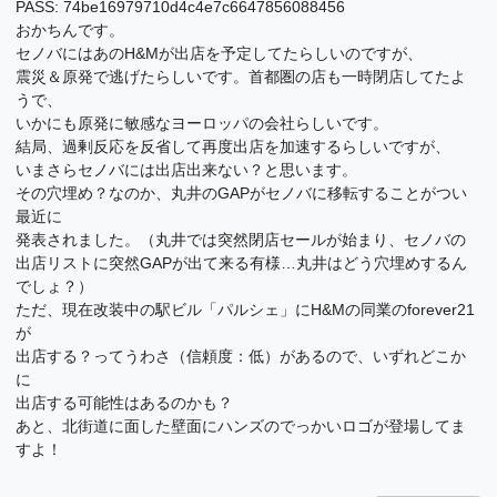
PASS: 74be16979710d4c4e7c6647856088456
おかちんです。
セノバにはあのH&Mが出店を予定してたらしいのですが、
震災＆原発で逃げたらしいです。首都圏の店も一時閉店してたよ
うで、
いかにも原発に敏感なヨーロッパの会社らしいです。
結局、過剰反応を反省して再度出店を加速するらしいですが、
いまさらセノバには出店出来ない？と思います。
その穴埋め？なのか、丸井のGAPがセノバに移転することがつい
最近に
発表されました。（丸井では突然閉店セールが始まり、セノバの
出店リストに突然GAPが出て来る有様…丸井はどう穴埋めするん
でしょ？）
ただ、現在改装中の駅ビル「パルシェ」にH&Mの同業のforever21
が
出店する？ってうわさ（信頼度：低）があるので、いずれどこか
に
出店する可能性はあるのかも？
あと、北街道に面した壁面にハンズのでっかいロゴが登場してま
すよ！