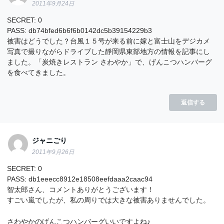
2011年9月24日
SECRET: 0
PASS: db74bfed6b6f6b0142dc5b39154229b3
被害はどうでした？台風１５号が来る前に嫁と富士山をデジカメ
写真で撮りながらドライブした靜岡県東部地方の情報を記事にし
ました。「炭焼きレストラン さわやか」で、げんこつハンバーグ
を食べてきました。
返信する
ジャニごり
2011年9月26日
SECRET: 0
PASS: db1eeecc8912e18508eefdaaa2caac94
智太郎さん、コメントありがとうございます！
すごい嵐でしたが、私の周りでは大きな被害ありませんでした。
さわやかのげんこつハンバーグいいですよね♪