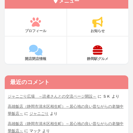
メニュー
プロフィール
お知らせ
開店閉店情報
静岡駅グルメ
最近のコメント
ジャニごり広場 ～読者さんとの交流ページ開設～
に
ＳＫ
より
高雄飯店（静岡市清水区相生町）～居心地の良い昔ながらの老舗中
華飯店～
に
ジャニごり
より
高雄飯店（静岡市清水区相生町）～居心地の良い昔ながらの老舗中
華飯店～
に
マック
より