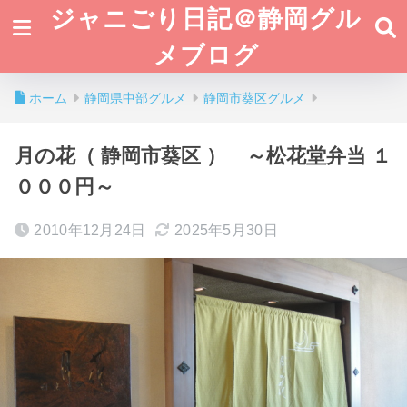
ジャニごり日記＠静岡グル
メブログ
ホーム
静岡県中部グルメ
静岡市葵区グルメ
月の花（ 静岡市葵区 ） ～松花堂弁当 １
０００円～
2010年12月24日
2025年5月30日