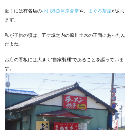
近くには有名店の
小川港魚河岸食堂
や、
まぐろ茶屋
があり
ます。
私が子供の頃は、五ケ堀之内の原川土木の正面にあったん
だよね。
お店の看板には大きく”自家製麺”であることを謳っていま
す。