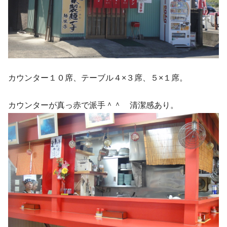
カウンター１０席、テーブル４×３席、５×１席。
カウンターが真っ赤で派手＾＾ 清潔感あり。