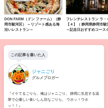
DON FARM（ドン ファーム）（静
フレンチレストラン ラ・
岡市駿河区） ～リゾート感ある海
【４】（ 静岡県静岡市
沿いレストラン～
～記念日おすすめコース
この記事を書いた人
ジャニごり
グルメブロガー
『イケてるごりら、俺はジャニごり。 静岡に生息する温
厚で心優しい食いしん坊なごりら。 ウホッ！ウホ
ッ！！』