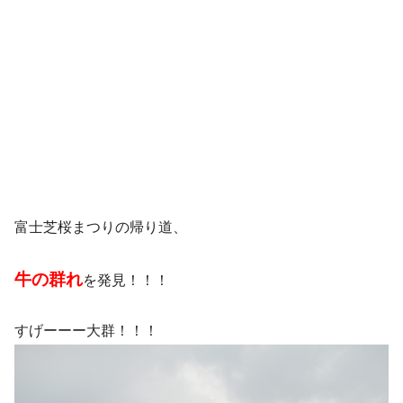
富士芝桜まつりの帰り道、
牛の群れ
を発見！！！
すげーーー大群！！！