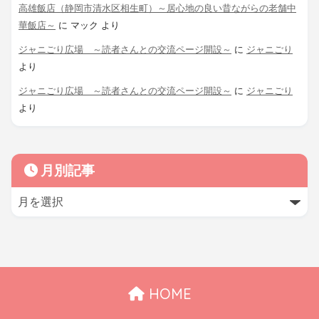
高雄飯店（静岡市清水区相生町）～居心地の良い昔ながらの老舗中
華飯店～
に
マック
より
ジャニごり広場 ～読者さんとの交流ページ開設～
に
ジャニごり
より
ジャニごり広場 ～読者さんとの交流ページ開設～
に
ジャニごり
より
月別記事
HOME