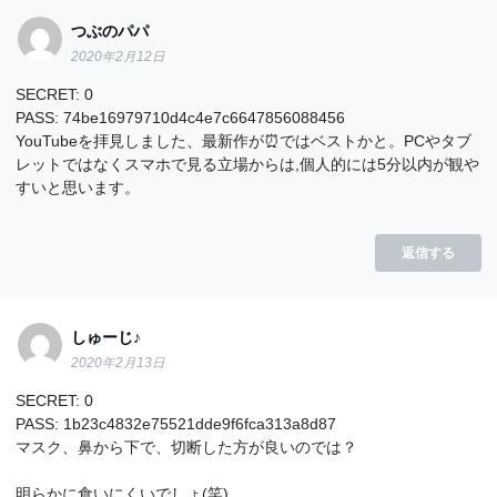
つぶのパパ
2020年2月12日
SECRET: 0
PASS: 74be16979710d4c4e7c6647856088456
YouTubeを拝見しました、最新作が⏰ではベストかと。PCやタブ
レットではなくスマホで見る立場からは,個人的には5分以内が観や
すいと思います。
返信する
しゅーじ♪
2020年2月13日
SECRET: 0
PASS: 1b23c4832e75521dde9f6fca313a8d87
マスク、鼻から下で、切断した方が良いのでは？
明らかに食いにくいでしょ(笑)