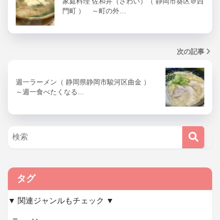
家庭料理 佐和井（さわい）（ 静岡市葵区＠西
門町 ） ～町の外…
次の記事
週一ラーメン（ 静岡県静岡市駿河区曲金 ）
～週一食べたくなる…
タグ
▼ 関連ジャンルもチェック ▼