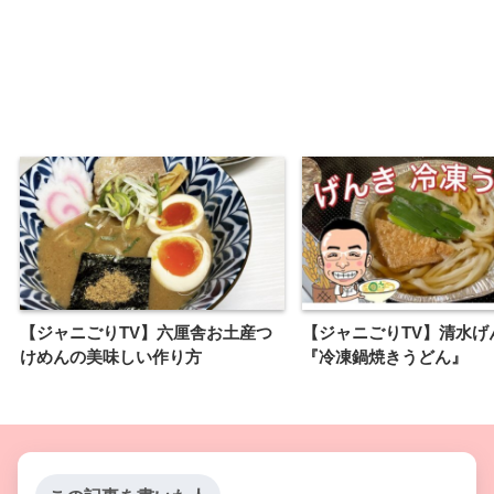
【ジャニごりTV】六厘舎お土産つ
【ジャニごりTV】清水げ
けめんの美味しい作り方
『冷凍鍋焼きうどん』