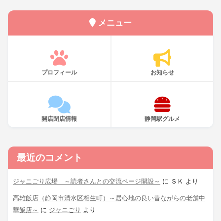
メニュー
プロフィール
お知らせ
開店閉店情報
静岡駅グルメ
最近のコメント
ジャニごり広場 ～読者さんとの交流ページ開設～
に
ＳＫ
より
高雄飯店（静岡市清水区相生町）～居心地の良い昔ながらの老舗中
華飯店～
に
ジャニごり
より