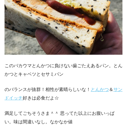
このバカウマとんかつに負けない歯ごたえあるパン。とん
かつとキャベツとセサミパン
のバランスが抜群！相性が素晴らしいな！
とんかつ
＆
サン
ドイッチ
好きは必食だよ☆
満足してごちそうさま＾＾ 思ってた以上にお腹いっぱ
い。味は間違いなし。なかなか値