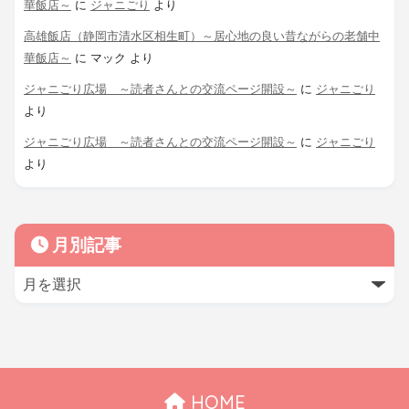
華飯店～
に
ジャニごり
より
高雄飯店（静岡市清水区相生町）～居心地の良い昔ながらの老舗中
華飯店～
に
マック
より
ジャニごり広場 ～読者さんとの交流ページ開設～
に
ジャニごり
より
ジャニごり広場 ～読者さんとの交流ページ開設～
に
ジャニごり
より
月別記事
HOME