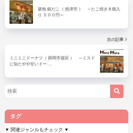
築地 銀だこ（ 焼津市 ） ～たこ焼き８個入
り ５００円～
次の記事
ミニミニドーナツ（ 静岡市葵区 ） ～ミスド
に似たやや甘いドー…
タグ
▼ 関連ジャンルもチェック ▼