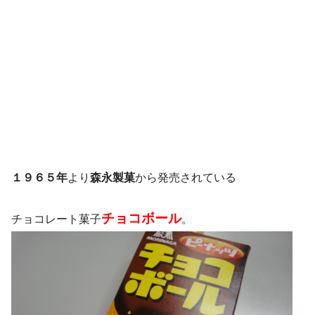
１９６５年
より
森永製菓
から発売されている
チョコボール
チョコレート菓子
。