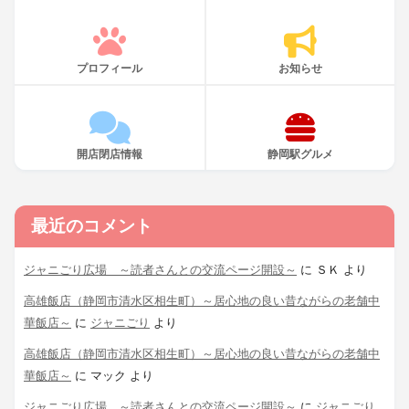
プロフィール
お知らせ
開店閉店情報
静岡駅グルメ
最近のコメント
ジャニごり広場 ～読者さんとの交流ページ開設～
に
ＳＫ
より
高雄飯店（静岡市清水区相生町）～居心地の良い昔ながらの老舗中
華飯店～
に
ジャニごり
より
高雄飯店（静岡市清水区相生町）～居心地の良い昔ながらの老舗中
華飯店～
に
マック
より
ジャニごり広場 ～読者さんとの交流ページ開設～
に
ジャニごり