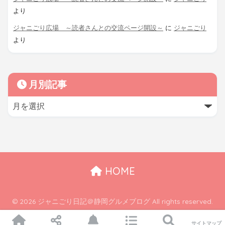
より
ジャニごり広場 ～読者さんとの交流ページ開設～
に
ジャニごり
より
月別記事
HOME
© 2026 ジャニごり日記＠静岡グルメブログ All rights reserved.
サイトマップ