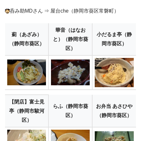
呑み助MDさん ⇒ 屋台che（静岡市葵区常磐町）
華音（はなお
薊（あざみ）
小だるま亭（静
と）（静岡市葵
（静岡市葵区）
岡市葵区）
区）
【閉店】富士見
らふ（静岡市葵
お弁当 あさひや
亭（静岡市駿河
区）
（静岡市葵区）
区）