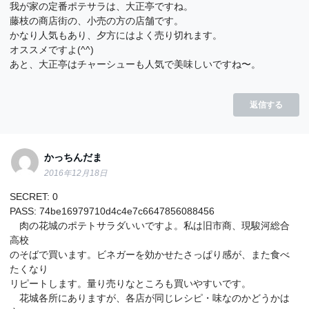
我が家の定番ポテサラは、大正亭ですね。
藤枝の商店街の、小売の方の店舗です。
かなり人気もあり、夕方にはよく売り切れます。
オススメですよ(^^)
あと、大正亭はチャーシューも人気で美味しいですね〜。
返信する
かっちんだま
2016年12月18日
SECRET: 0
PASS: 74be16979710d4c4e7c6647856088456
肉の花城のポテトサラダいいですよ。私は旧市商、現駿河総合
高校
のそばで買います。ビネガーを効かせたさっぱり感が、また食べ
たくなり
リピートします。量り売りなところも買いやすいです。
花城各所にありますが、各店が同じレシピ・味なのかどうかは