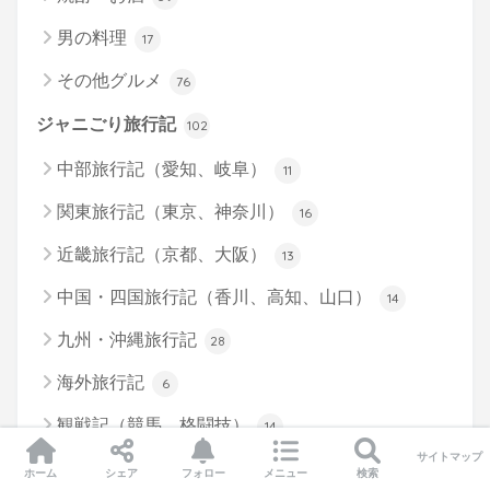
男の料理
17
その他グルメ
76
ジャニごり旅行記
102
中部旅行記（愛知、岐阜）
11
関東旅行記（東京、神奈川）
16
近畿旅行記（京都、大阪）
13
中国・四国旅行記（香川、高知、山口）
14
九州・沖縄旅行記
28
海外旅行記
6
観戦記（競馬、格闘技）
14
サイトマップ
メディア活動
78
ホーム
シェア
フォロー
メニュー
検索