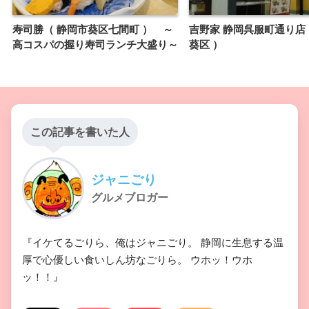
寿司勝（ 静岡市葵区七間町 ） ～
吉野家 静岡呉服町通り店 
高コスパの握り寿司ランチ大盛り～
葵区 ）
この記事を書いた人
ジャニごり
グルメブロガー
『イケてるごりら、俺はジャニごり。 静岡に生息する温
厚で心優しい食いしん坊なごりら。 ウホッ！ウホ
ッ！！』