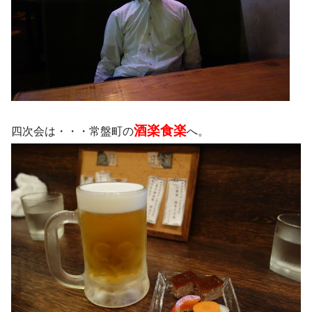
酒楽食楽
四次会は・・・常盤町の
へ。