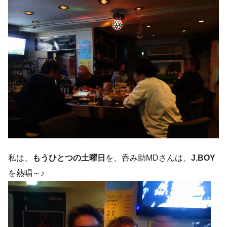
私は、
もうひとつの土曜日
を、呑み助MDさんは、
J.BOY
を熱唱～♪