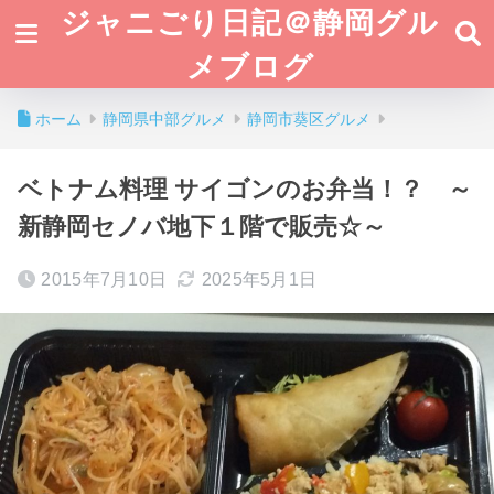
ジャニごり日記＠静岡グル
メブログ
ホーム
静岡県中部グルメ
静岡市葵区グルメ
ベトナム料理 サイゴンのお弁当！？ ～
新静岡セノバ地下１階で販売☆～
2015年7月10日
2025年5月1日