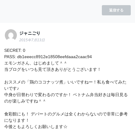
返信する
ジャニごり
2015年7月13日
SECRET: 0
PASS: db1eeecc8912e18508eefdaaa2caac94
エモンガさん、はじめまして＾＾
当ブログをいつも見て頂きありがとうございます！
おススメの「鶏のココナッツ煮」いいですねー！私も食べてみた
いです♪
中身が日替わりで変わるのですか！ ベトナム弁当好きは毎日見る
のが楽しみですね＾＾
食彩館にも！ デパートのグルメは全くわからないので非常に参考
になります！
今後ともよろしくお願いします☆