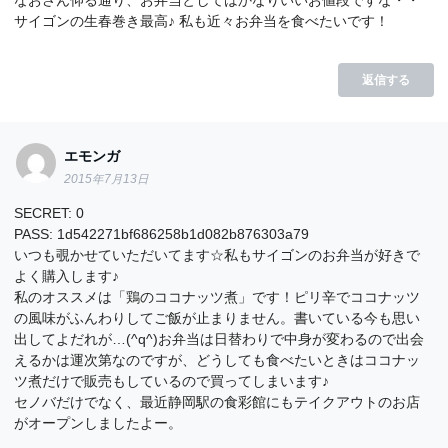
サイゴンの生春巻き最高♪ 私も近々お弁当を食べたいです！
返信する
エモンガ
2015年7月13日
SECRET: 0
PASS: 1d542271bf686258b1d082b876303a79
いつも覗かせていただいてます☆私もサイゴンのお弁当が好きで
よく購入します♪
私のオススメは「鶏のココナッツ煮」です！ピリ辛でココナッツ
の風味がふんわりしてご飯が止まりません。書いている今も思い
出してよだれが…(^q^)お弁当は日替わりで中身が変わるので出会
えるかは運次第なのですが、どうしても食べたいときはココナッ
ツ煮だけで販売もしているので買ってしまいます♪
セノバだけでなく、最近静岡駅の食彩館にもテイクアウトのお店
がオープンしましたよー。