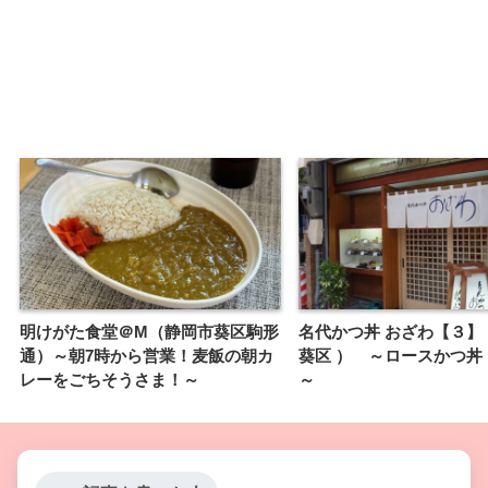
明けがた食堂＠M（静岡市葵区駒形
名代かつ丼 おざわ【３】
通）～朝7時から営業！麦飯の朝カ
葵区 ） ～ロースかつ丼
レーをごちそうさま！～
～