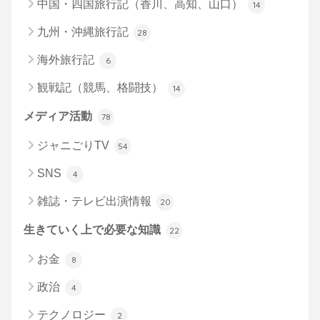
中国・四国旅行記（香川、高知、山口）
14
九州・沖縄旅行記
28
海外旅行記
6
観戦記（競馬、格闘技）
14
メディア活動
78
ジャニごりTV
54
SNS
4
雑誌・テレビ出演情報
20
生きていく上で必要な知識
22
お金
8
政治
4
テクノロジー
2