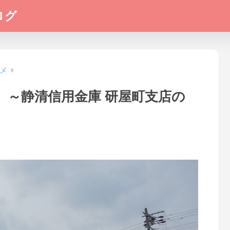
ログ
メ
 ～静清信用金庫 研屋町支店の