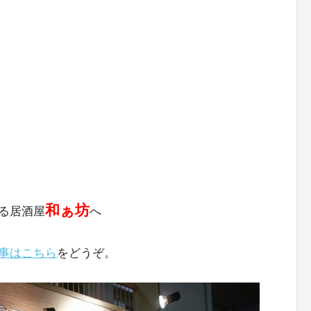
和ぁ坊
る居酒屋
へ
事はこちら
をどうぞ。