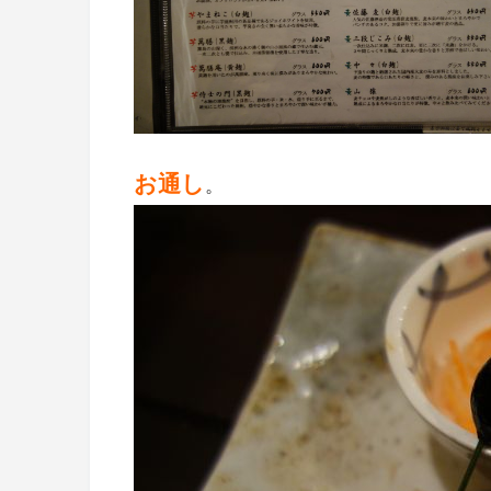
お通し
。