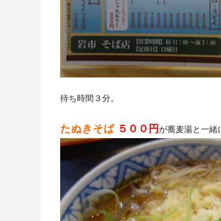
待ち時間３分。
たぬきそば
５００円
が蕎麦湯と一緒