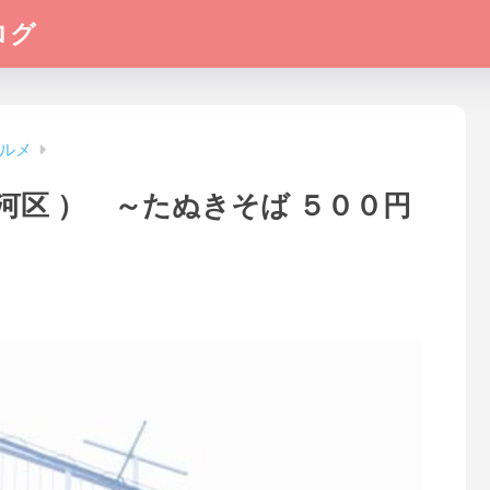
ログ
ルメ
河区 ） ～たぬきそば ５００円