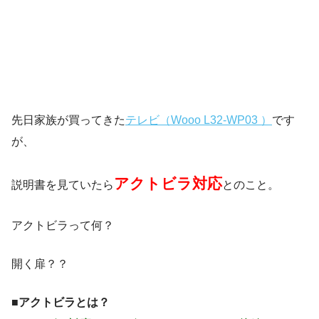
先日家族が買ってきた
テレビ（Wooo L32-WP03 ）
です
が、
アクトビラ対応
説明書を見ていたら
とのこと。
アクトビラって何？
開く扉？？
■アクトビラとは？