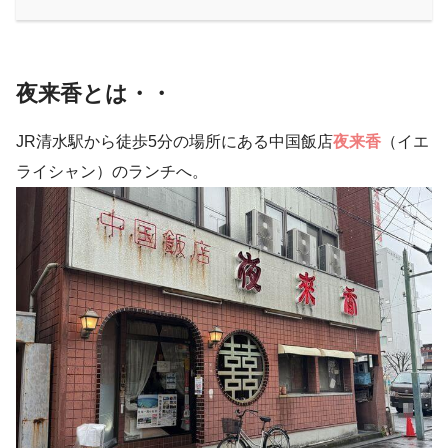
夜来香とは・・
JR清水駅から徒歩5分の場所にある中国飯店
夜来香
（イエ
ライシャン）のランチへ。