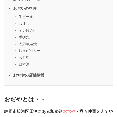
おぢやの料理
生ビール
お通し
刺身盛合せ
手羽先
太刀魚塩焼
じゃがバター
おじや
日本酒
おぢやの店舗情報
おぢやとは・・
静岡市駿河区馬渕にある和食処
おぢや
へ呑み仲間３人でや