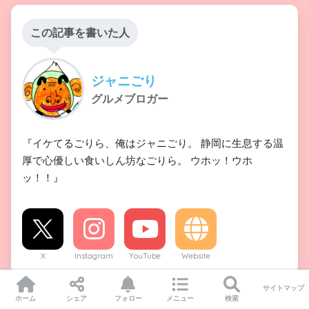
この記事を書いた人
ジャニごり
グルメブロガー
『イケてるごりら、俺はジャニごり。 静岡に生息する温
厚で心優しい食いしん坊なごりら。 ウホッ！ウホ
ッ！！』
X
Instagram
YouTube
Website
サイトマップ
ホーム
シェア
フォロー
メニュー
検索