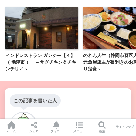
インドレストラン ガンジー【４】
のれん人生（静岡市葵区
（ 焼津市 ） ～サグチキン＆チキ
元魚屋店主が目利きのお
ンチリィ～
り定食～
この記事を書いた人
ジャニごり
サイトマップ
グルメブロガー
ホーム
シェア
フォロー
メニュー
検索