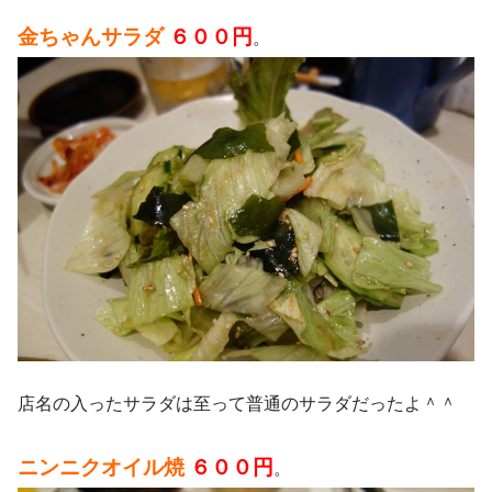
金ちゃんサラダ
６００円
。
店名の入ったサラダは至って普通のサラダだったよ＾＾
ニンニクオイル焼
６００円
。