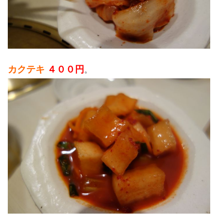
カクテキ
４００円
。