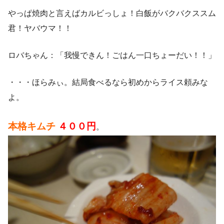
やっぱ焼肉と言えばカルビっしょ！白飯がバクバクススム
君！ヤバウマ！！
ロバちゃん：「我慢できん！ごはん一口ちょーだい！！」
・・・ほらみぃ。結局食べるなら初めからライス頼みな
よ。
本格キムチ
４００円
。