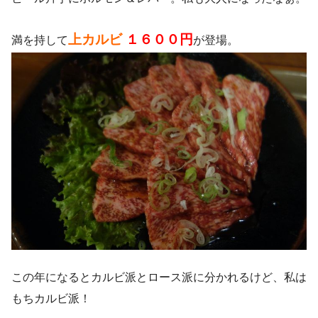
上カルビ
１６００円
満を持して
が登場。
この年になるとカルビ派とロース派に分かれるけど、私は
もちカルビ派！