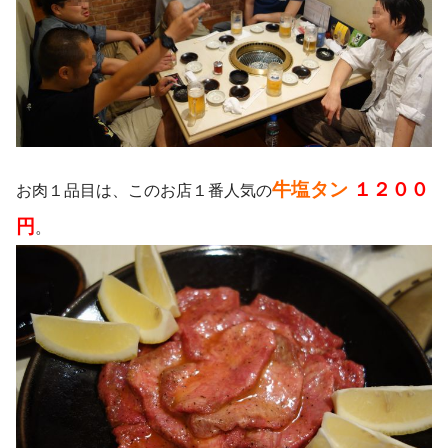
牛塩タン
１２００
お肉１品目は、このお店１番人気の
円
。