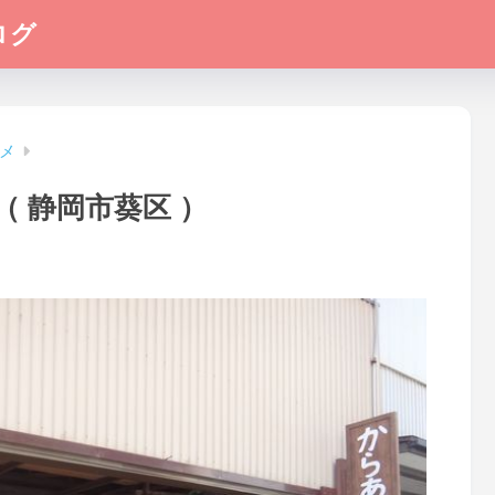
ログ
メ
a（ 静岡市葵区 ）