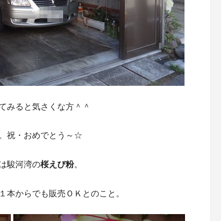
てみると気さくな方＾＾
。祝・おめでとう～☆
は駿河湾の
桜えび粉
。
１本からでも販売ＯＫとのこと。