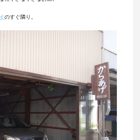
イ
のすぐ隣り。