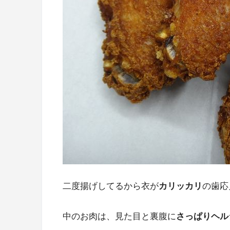
二度揚げしてるから衣が
カリッカリ
の歯応
中のお肉は、見た目と裏腹に
さっぱりヘル