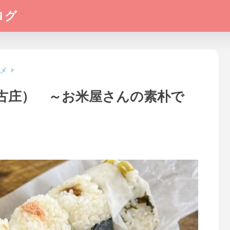
ログ
メ
古庄） ～お米屋さんの素朴で