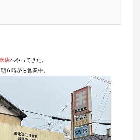
米店
へやってきた。
。朝６時から営業中。