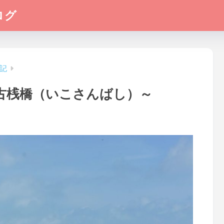
ログ
記
古桟橋（いこさんばし）～