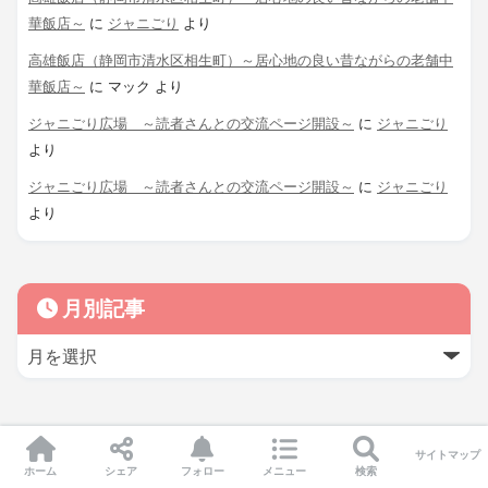
華飯店～
に
ジャニごり
より
高雄飯店（静岡市清水区相生町）～居心地の良い昔ながらの老舗中
華飯店～
に
マック
より
ジャニごり広場 ～読者さんとの交流ページ開設～
に
ジャニごり
より
ジャニごり広場 ～読者さんとの交流ページ開設～
に
ジャニごり
より
月別記事
サイトマップ
ホーム
シェア
フォロー
メニュー
検索