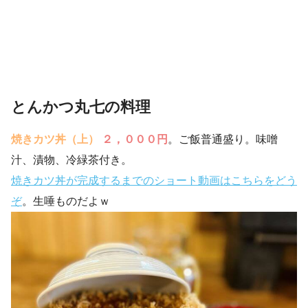
とんかつ丸七の料理
焼きカツ丼（上）
２，０００円
。ご飯普通盛り。味噌
汁、漬物、冷緑茶付き。
焼きカツ丼が完成するまでのショート動画はこちらをどう
ぞ
。生唾ものだよｗ