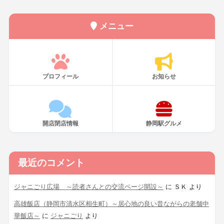
メニュー
プロフィール
お知らせ
開店閉店情報
静岡駅グルメ
最近のコメント
ジャニごり広場 ～読者さんとの交流ページ開設～
に
ＳＫ
より
高雄飯店（静岡市清水区相生町）～居心地の良い昔ながらの老舗中
華飯店～
に
ジャニごり
より