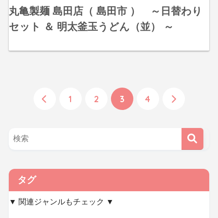
丸亀製麺 島田店（ 島田市 ） ～日替わり
セット ＆ 明太釜玉うどん（並） ～
1
2
3
4
タグ
▼ 関連ジャンルもチェック ▼