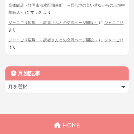
高雄飯店（静岡市清水区相生町）～居心地の良い昔ながらの老舗中
華飯店～
に
マック
より
ジャニごり広場 ～読者さんとの交流ページ開設～
に
ジャニごり
より
ジャニごり広場 ～読者さんとの交流ページ開設～
に
ジャニごり
より
月別記事
HOME